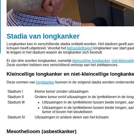
Stadia van longkanker
Longkanker kan in verschillende stadia ontdekt worden. Het stadium geeft aan 
lichaam heeft uitgebreid. Voordat het
behandeltraject
longkanker van start gaat,
te krijgen in het stadium waarin de longkanker zich bevindt.
Er zijn drie soorten longkanker, namelijk
kleincellige longkanker
,
niet-kleincell
Deze soorten hebben een verschillend verloop van het ziekteproces.
Kleincellige longkanker en niet-kleincellige longkanke
Deze vormen van
longkanker
kunnen in de volgend stadia worden onderverde
Stadium I
Kleine tumor zonder uitzaaiingen
Stadium II
Grotere tumor en/of uitzaaiingen in de lymfeklieren in de long
Stadium III
Uitzaaiingen in de lymfeklieren tussen beide longen, aa
Uitzaaiingen in de lymfeklieren tussen beide longen, aa
tumor of boven het sleutelbeen
Stadium IV
Uitzaaiingen in andere delen van het lichaam
Mesothelioom (asbestkanker)