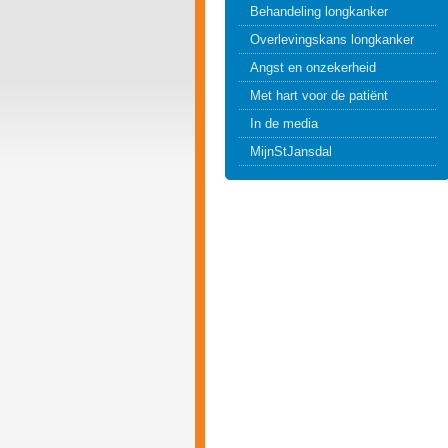
Behandeling longkanker
Overlevingskans longkanker
Angst en onzekerheid
Met hart voor de patiënt
In de media
MijnStJansdal