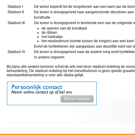
Stadium I
De tumor beperkt tot de longvliezen aan een kant van de bors
Stadium II
De tumor is doorgegroeid naar aangrenzende structuren aan 
borstholte
Stadium III
De tumor is doorgegroeid in tenminste een van de volgende w
de spieren van de borstkast
de ribben
het hartzakje
het mediastinum (ruimte tussen de longen) aan een kant 
En/of de lymfeklieren zijn aangedaan aan dezelfde kant van d
Stadium IV
De tumor is doorgegroeid naar de andere long en/of lymfeklier
in andere organen.
Bij bijna alle andere tumoren schat de arts met deze stadium-indeling de voorui
behandeling. De stadium-indeling bij het mesothelioom is geen goede graadme
standaardbehandeling is voor alle stadia gelijk.