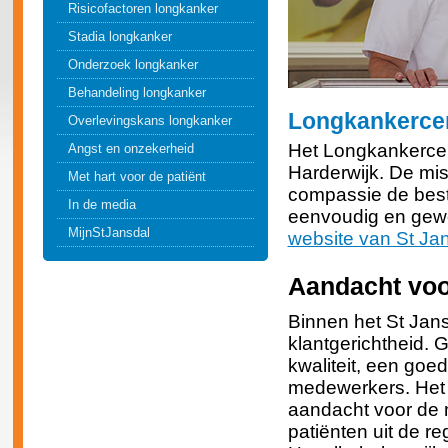
Risicofactoren longkanker
Stadia longkanker
Onderzoek longkanker
Behandeling longkanker
Longkankercen
Overlevingskans longkanker
Het Longkankercen
Angst en onzekerheid
Harderwijk. De mis
Met hart voor de patiënt
compassie de best
In de media
eenvoudig en gewo
MijnStJansdal
website van St Ja
Aandacht voo
Binnen het St Jans
klantgerichtheid. 
kwaliteit, een goe
medewerkers. Het 
aandacht voor de 
patiënten uit de re