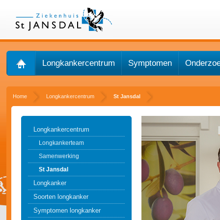
Longkankercentrum
Symptomen
Onderzo
Home
Longkankercentrum
St Jansdal
Longkankercentrum
Longkankerteam
Samenwerking
St Jansdal
Longkanker
Soorten longkanker
Symptomen longkanker