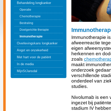
Behandeling longkanker
Operatie
Chemotherapie
Bestraling
Immunotherapi
Doelgerichte therapie
Immunotherapie
Immunotherapie is
afweerreactie tege
Overlevingskans longkanker
eigen afweersystee
Angst en onzekerheid
herkennen en doden
Met hart voor de patiënt
zoals
chemotherap
maakt immunothera
In de media
onderzoek gedaan 
MijnStJansdal
verschillende stad
onderdeel van zie
studies.
Nivolumab is een 
ingezet bij patiënt
stadium IV hebben