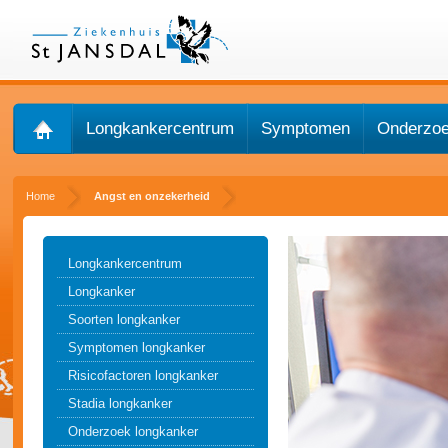
Longkankercentrum
Symptomen
Onderzo
Home
Angst en onzekerheid
Longkankercentrum
Longkanker
Soorten longkanker
Symptomen longkanker
Risicofactoren longkanker
Stadia longkanker
Onderzoek longkanker