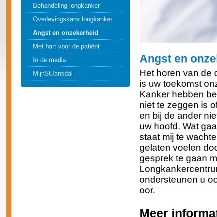
Behandeling longkanker
Overlevingskans longkanker
Angst en onzekerheid
Met hart voor de patiënt
Angst en onzek
In de media
Het horen van de
MijnStJansdal
is uw toekomst onz
Kanker hebben be
niet te zeggen is 
en bij de ander nie
uw hoofd. Wat gaa
staat mij te wacht
gelaten voelen do
gesprek te gaan 
Longkankercentrum
ondersteunen u ook
oor.
Meer informat