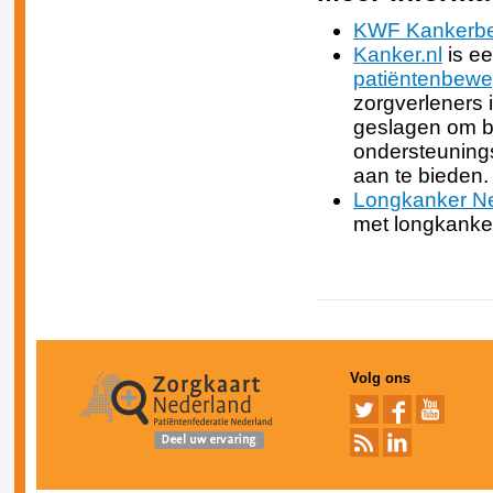
KWF Kankerbes
Kanker.nl
is ee
patiëntenbew
zorgverleners 
geslagen om be
ondersteuning
aan te bieden.
Longkanker N
met longkanke
Volg ons